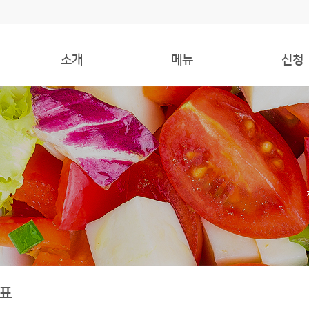
소개
메뉴
신청
인사말
주간식단표
식사신청
오시는 길
오늘의식단
환불신청
표