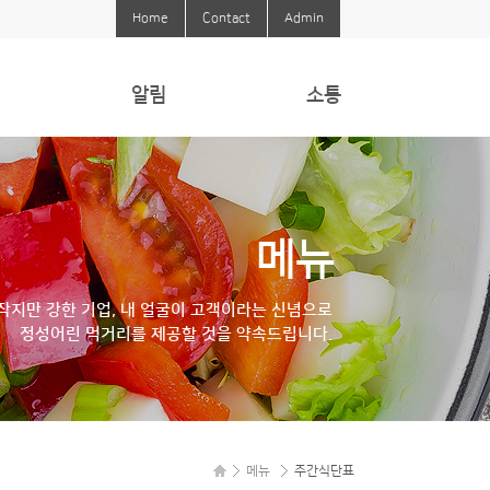
Home
Contact
Admin
알림
소통
알림
Q&A
식당에바란다
메뉴
작지만 강한 기업, 내 얼굴이 고객이라는 신념으로
정성어린 먹거리를 제공할 것을 약속드립니다.
메뉴
주간식단표