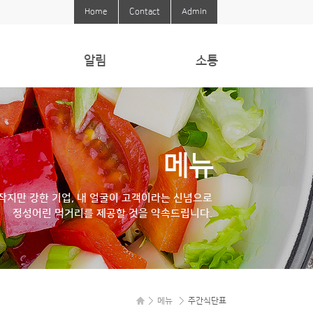
Home
Contact
Admin
알림
소통
알림
Q&A
식당에바란다
메뉴
작지만 강한 기업, 내 얼굴이 고객이라는 신념으로
정성어린 먹거리를 제공할 것을 약속드립니다.
메뉴
주간식단표