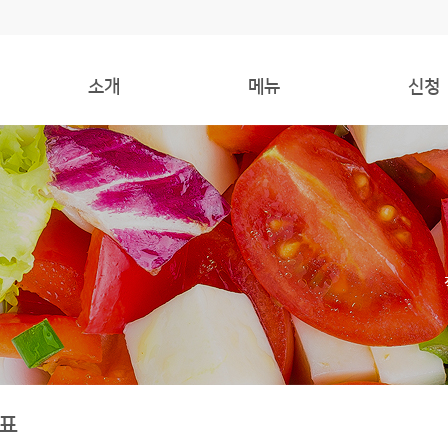
소개
메뉴
신청
인사말
주간식단표
식사신청
오시는 길
오늘의식단
환불신청
표