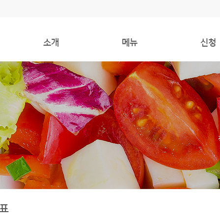
소개
메뉴
신청
인사말
주간식단표
식사신청
오시는 길
오늘의식단
환불신청
표