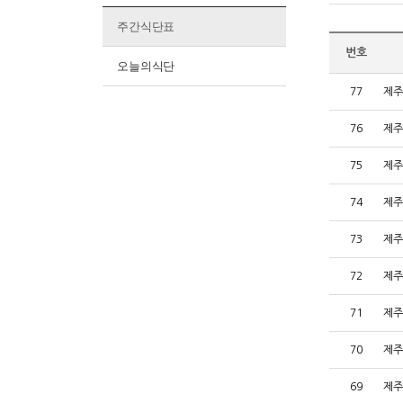
주간식단표
번호
오늘의식단
77
제주
76
제주
75
제주
74
제주
73
제주
72
제주
71
제주
70
제주
69
제주