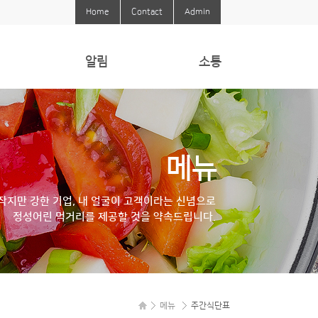
Home
Contact
Admin
알림
소통
알림
Q&A
식당에바란다
메뉴
작지만 강한 기업, 내 얼굴이 고객이라는 신념으로
정성어린 먹거리를 제공할 것을 약속드립니다.
메뉴
주간식단표